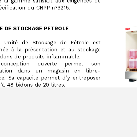
e la gamme satisfait aux exigences de
écification du CNPP n°9215.
E DE STOCKAGE PETROLE
e Unité de Stockage de Pétrole est
inée à la présentation et au stockage
idons de produits inflammable.
conception ouverte permet son
isation dans un magasin en libre-
ice. Sa capacité permet d’y entreposer
’à 48 bidons de 20 litres.
extinction automatique intégrée
D
égera efficacement contre les départs
cendie et évitera toute propagation
 le magasin.