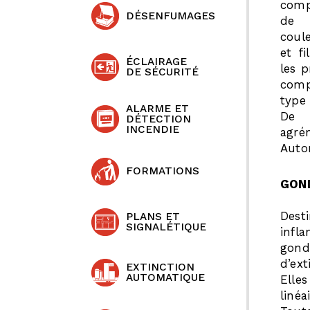
comp
DÉSENFUMAGES
de 
coul
et fi
ÉCLAIRAGE
les 
DE SÉCURITÉ
comp
type
ALARME ET
De 
DÉTECTION
INCENDIE
agr
Auto
FORMATIONS
GON
Dest
PLANS ET
SIGNALÉTIQUE
infl
gond
d’ex
EXTINCTION
AUTOMATIQUE
Elle
linéa