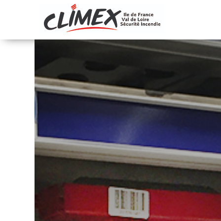
In
Métiers
by 3 Bees Online