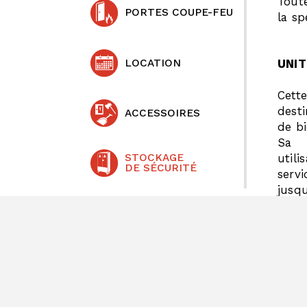
Tout
PORTES COUPE-FEU
la sp
LOCATION
UNIT
Cett
dest
ACCESSOIRES
de b
Sa 
util
STOCKAGE
DE SÉCURITÉ
serv
jusqu
Son 
prot
d’in
dans