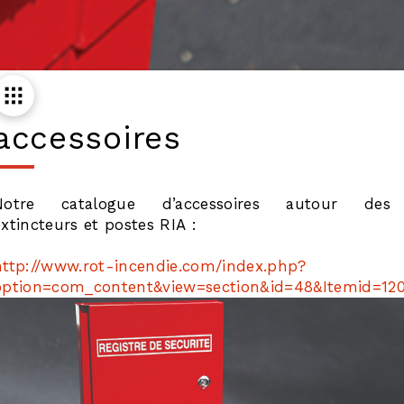
accessoires
Notre catalogue d’accessoires autour des
extincteurs et postes RIA :
http://www.rot-incendie.com/index.php?
option=com_content&view=section&id=48&Itemid=12