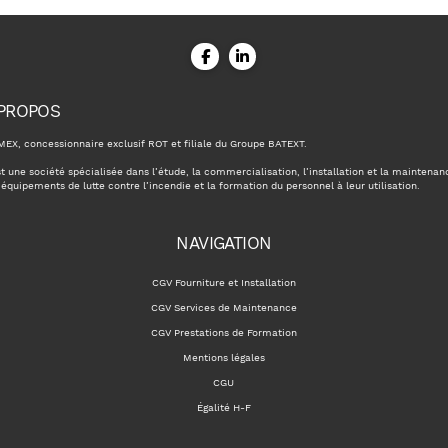
 PROPOS
MEX, concessionnaire exclusif ROT et filiale du Groupe BATEXT.
st une société spécialisée dans l’étude, la commercialisation, l’installation et la maintenan
 équipements de lutte contre l’incendie et la formation du personnel à leur utilisation.
NAVIGATION
CGV Fourniture et Installation
CGV Services de Maintenance
CGV Prestations de Formation
Mentions légales
CGU
Égalité H-F